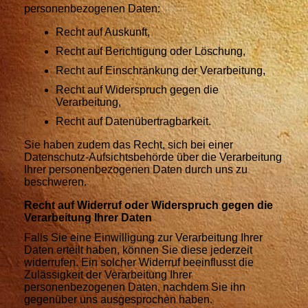
personenbezogenen Daten:
Recht auf Auskunft,
Recht auf Berichtigung oder Löschung,
Recht auf Einschränkung der Verarbeitung,
Recht auf Widerspruch gegen die
Verarbeitung,
Recht auf Datenübertragbarkeit.
Sie haben zudem das Recht, sich bei einer
Datenschutz-Aufsichtsbehörde über die Verarbeitung
Ihrer personenbezogenen Daten durch uns zu
beschweren.
Recht auf Widerruf oder Widerspruch gegen die
Verarbeitung Ihrer Daten
Falls Sie eine Einwilligung zur Verarbeitung Ihrer
Daten erteilt haben, können Sie diese jederzeit
widerrufen. Ein solcher Widerruf beeinflusst die
Zulässigkeit der Verarbeitung Ihrer
personenbezogenen Daten, nachdem Sie ihn
gegenüber uns ausgesprochen haben.