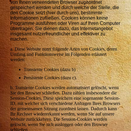
von Ihnen verwendeten Browser zugeordnet
gespeichert werden und durch welche der Stelle, die
den Cookie setzt (hier durch uns), bestimmte
Informationen zufließen. Cookies können keine
Programme ausführen oder Viren auf Ihren Computer
übertragen. Sie dienen dazu, das Internetangebot
insgesamt nutzerfreundlicher und effektiver zu
machen.
a. Diese Website nutzt folgende Arten von Cookies, deren
Umfang und Funktionsweise im Folgenden erläutert
werden:
Transiente Cookies (dazu b)
Persistente Cookies (dazu c).
b. Transiente Cookies werden automatisiert gelöscht, wenn
Sie den Browser schließen. Dazu zählen insbesondere die
Session-Cookies. Diese speichern eine sogenannte Session-
ID, mit welcher sich verschiedene Anfragen Ihres Browsers
der gemeinsamen Sitzung zuordnen lassen. Dadurch kann
Ihr Rechner wiedererkannt werden, wenn Sie auf unsere
Website zurückkehren. Die Session-Cookies werden
gelöscht, wenn Sie sich ausloggen oder den Browser
schließen.