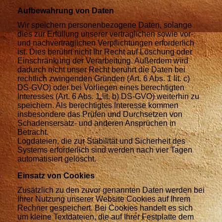
Aufbewahrung von Daten
Wir speichern personenbezogene Daten, solange
dies zur Erfüllung unserer vertraglichen sowie vor-
und nachvertraglichen Verpflichtungen erforderlich
ist. Dies berührt nicht Ihr Recht auf Löschung oder
Einschränkung der Verarbeitung. Außerdem wird
dadurch nicht unser Recht berührt die Daten bei
rechtlich zwingenden Gründen (Art. 6 Abs. 1 lit. c)
DS-GVO) oder bei Vorliegen eines berechtigten
Interesses (Art. 6 Abs. 1 lit. b) DS-GVO) weiterhin zu
speichern. Als berechtigtes Interesse kommen
insbesondere das Prüfen und Durchsetzen von
Schadensersatz- und anderen Ansprüchen in
Betracht.
Logdateien, die zur Stabilität und Sicherheit des
Systems erforderlich sind werden nach vier Tagen
automatisiert gelöscht.
Einsatz von Cookies
Zusätzlich zu den zuvor genannten Daten werden bei
Ihrer Nutzung unserer Website Cookies auf Ihrem
Rechner gespeichert. Bei Cookies handelt es sich
um kleine Textdateien, die auf Ihrer Festplatte dem