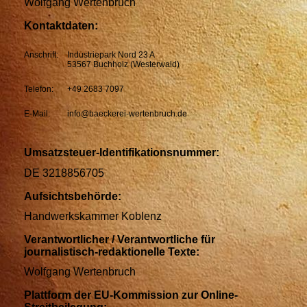
Wolfgang Wertenbruch
Kontaktdaten:
Anschrift:
Industriepark Nord 23 A
53567 Buchholz (Westerwald)
Telefon:
+49 2683 7097
E-Mail:
info@baeckerei-wertenbruch.de
Umsatzsteuer-Identifikationsnummer:
DE 3218856705
Aufsichtsbehörde:
Handwerkskammer Koblenz
Verantwortlicher / Verantwortliche für
journalistisch-redaktionelle Texte:
Wolfgang Wertenbruch
Plattform der EU-Kommission zur Online-