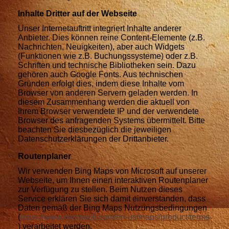
Inhalte Dritter auf der Webseite
Unser Internetauftritt integriert Inhalte anderer
Anbieter. Dies können reine Content-Elemente (z.B.
Nachrichten, Neuigkeiten), aber auch Widgets
(Funktionen wie z.B. Buchungssysteme) oder z.B.
Schriften und technische Bibliotheken sein. Dazu
gehören auch Google Fonts. Aus technischen
Gründen erfolgt dies, indem diese Inhalte vom
Browser von anderen Servern geladen werden. In
diesem Zusammenhang werden die aktuell von
Ihrem Browser verwendete IP und der verwendete
Browser des anfragenden Systems übermittelt. Bitte
beachten Sie diesbezüglich die jeweiligen
Datenschutzerklärungen der Drittanbieter.
Routenplaner
Wir verwenden Bing Maps von Microsoft auf unserer
Webseite, um Ihnen einen interaktiven Routenplaner
zur Verfügung zu stellen. Beim Nutzen dieses
Service erklären Sie sich damit einverstanden, dass
Daten gemäß der Bing Maps Nutzungsbedingungen
(
https://www.microsoft.com/en-us/maps/product/terms
) verarbeitet werden.