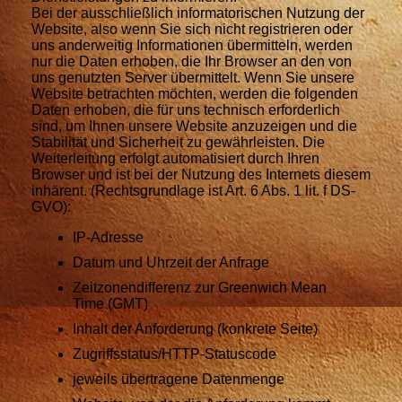
Bei der ausschließlich informatorischen Nutzung der
Website, also wenn Sie sich nicht registrieren oder
uns anderweitig Informationen übermitteln, werden
nur die Daten erhoben, die Ihr Browser an den von
uns genutzten Server übermittelt. Wenn Sie unsere
Website betrachten möchten, werden die folgenden
Daten erhoben, die für uns technisch erforderlich
sind, um Ihnen unsere Website anzuzeigen und die
Stabilität und Sicherheit zu gewährleisten. Die
Weiterleitung erfolgt automatisiert durch Ihren
Browser und ist bei der Nutzung des Internets diesem
inhärent. (Rechtsgrundlage ist Art. 6 Abs. 1 lit. f DS-
GVO):
IP-Adresse
Datum und Uhrzeit der Anfrage
Zeitzonendifferenz zur Greenwich Mean
Time (GMT)
Inhalt der Anforderung (konkrete Seite)
Zugriffsstatus/HTTP-Statuscode
jeweils übertragene Datenmenge