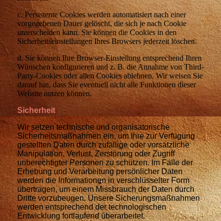
c. Persistente Cookies werden automatisiert nach einer
vorgegebenen Dauer gelöscht, die sich je nach Cookie
unterscheiden kann. Sie können die Cookies in den
Sicherheitseinstellungen Ihres Browsers jederzeit löschen.
d. Sie können Ihre Browser-Einstellung entsprechend Ihren
Wünschen konfigurieren und z. B. die Annahme von Third-
Party-Cookies oder allen Cookies ablehnen. Wir weisen Sie
darauf hin, dass Sie eventuell nicht alle Funktionen dieser
Website nutzen können.
Sicherheit
Wir setzen technische und organisatorische
Sicherheitsmaßnahmen ein, um Ihre zur Verfügung
gestellten Daten durch zufällige oder vorsätzliche
Manipulation, Verlust, Zerstörung oder Zugriff
unberechtigter Personen zu schützen. Im Falle der
Erhebung und Verarbeitung persönlicher Daten
werden die Informationen in verschlüsselter Form
übertragen, um einem Missbrauch der Daten durch
Dritte vorzubeugen. Unsere Sicherungsmaßnahmen
werden entsprechend der technologischen
Entwicklung fortlaufend überarbeitet.