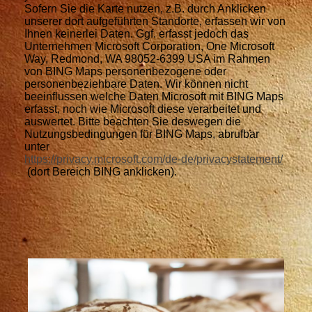
Sofern Sie die Karte nutzen, z.B. durch Anklicken
unserer dort aufgeführten Standorte, erfassen wir von
Ihnen keinerlei Daten. Ggf. erfasst jedoch das
Unternehmen Microsoft Corporation, One Microsoft
Way, Redmond, WA 98052-6399 USA im Rahmen
von BING Maps personenbezogene oder
personenbeziehbare Daten. Wir können nicht
beeinflussen welche Daten Microsoft mit BING Maps
erfasst, noch wie Microsoft diese verarbeitet und
auswertet. Bitte beachten Sie deswegen die
Nutzungsbedingungen für BING Maps, abrufbar
unter
https://privacy.microsoft.com/de-de/privacystatement/
(dort Bereich BING anklicken).