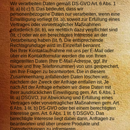
Wir verarbeiten Daten gemäß DS-GVO Art. 6 Abs. 1
lit. a) b) c) f). Das bedeutet, dass wir
personenbezogene Daten nur verarbeiten, wenn eine
Einwilligung vorliegt (lit. a), soweit zur Erfüllung eines
Vertrages oder vorvertraglicher Maßnahmen
erforderlich (lit. b), wir rechtlich dazu verpflichtet sind
(lit. c) oder wir ein berechtigtes Interesse an der
Verarbeitung haben (lit. f). Die entsprechende
Rechtsgrundlage wird im Einzelfall benannt.
Bei Ihrer Kontaktaufnahme mit uns per E-Mail oder
über ein Kontaktformular werden die von Ihnen
mitgeteilten Daten (Ihre E-Mail-Adresse, ggf. Ihr
Name und Ihre Telefonnummer) von uns gespeichert,
um Ihre Fragen zu beantworten. Die in diesem
Zusammenhang anfallenden Daten löschen wir,
nachdem der Zweck der Anfrage entfallen ist. Je
nach Art der Anfrage erheben wir diese Daten mit
Ihrer ausdrücklichen Einwilligung gem. Art. 6 Abs. 1
lit. a) DSGVO, zur Abwicklung und Erfüllung eines
Vertrages oder vorvertraglicher Maßnahmen gem. Art.
6 Abs. 1 lit. b) DS-GVO oder bei einem berechtigten
Interesse gem. Art. 6 Abs. 1 lit. f) DSGVO. Das
berechtigte Interesse liegt dabei darin, Anfragen zu
beantworten und über unsere Produkte und
Dienstleistungen zu informieren.