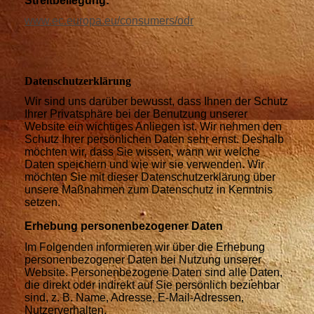
Streitbeilegung:
www.ec.europa.eu/consumers/odr
Datenschutz­erklärung
Wir sind uns darüber bewusst, dass Ihnen der Schutz
Ihrer Privatsphäre bei der Benutzung unserer
Website ein wichtiges Anliegen ist. Wir nehmen den
Schutz Ihrer persönlichen Daten sehr ernst. Deshalb
möchten wir, dass Sie wissen, wann wir welche
Daten speichern und wie wir sie verwenden. Wir
möchten Sie mit dieser Datenschutzerklärung über
unsere Maßnahmen zum Datenschutz in Kenntnis
setzen.
Erhebung personenbezogener Daten
Im Folgenden informieren wir über die Erhebung
personenbezogener Daten bei Nutzung unserer
Website. Personenbezogene Daten sind alle Daten,
die direkt oder indirekt auf Sie persönlich beziehbar
sind, z. B. Name, Adresse, E-Mail-Adressen,
Nutzerverhalten.