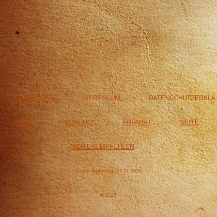
STARTSEITE
IMPRESSUM
DATENSCHUTZERKLÄ
|
|
RUNG
KONTAKT
ANFAHRT
SEITE
|
|
|
WEITEREMPFEHLEN
Letzte Änderung: 07.11.2025
© 2025